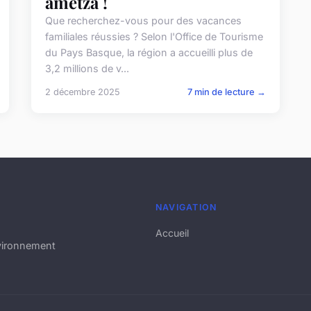
ametza !
Que recherchez-vous pour des vacances
familiales réussies ? Selon l'Office de Tourisme
du Pays Basque, la région a accueilli plus de
3,2 millions de v...
2 décembre 2025
7 min de lecture →
NAVIGATION
Accueil
nvironnement