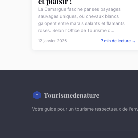
et plaisir !
La Camargue fascine par ses paysages
sauvages uniques, où chevaux blancs
galopent entre marais salants et flamants
roses. Selon l'Office de Tourisme d...
12 janvier 2026
7 min de lecture →
Tourismedenature
Votre guide pour un tourisme respectueux de l'e