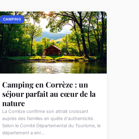
CAMPING
Camping en Corrèze : un
séjour parfait au cœur de la
nature
La Corrèze confirme son attrait croissant
auprès des familles en quête d'authenticité.
Selon le Comité Départemental du Tourisme, le
département a enr...