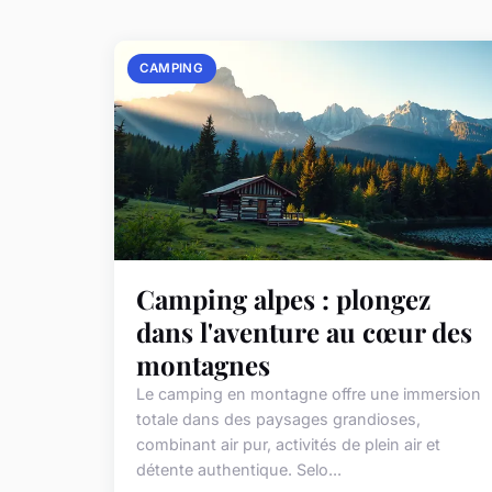
CAMPING
Camping alpes : plongez
dans l'aventure au cœur des
montagnes
Le camping en montagne offre une immersion
totale dans des paysages grandioses,
combinant air pur, activités de plein air et
détente authentique. Selo...