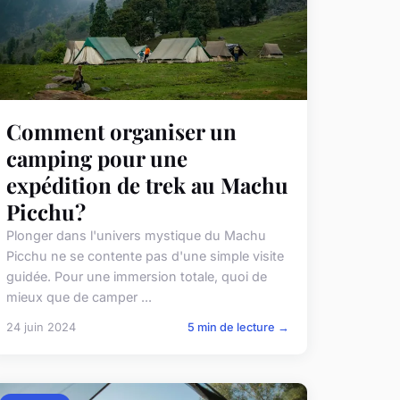
Comment organiser un
camping pour une
expédition de trek au Machu
Picchu?
Plonger dans l'univers mystique du Machu
Picchu ne se contente pas d'une simple visite
guidée. Pour une immersion totale, quoi de
mieux que de camper ...
24 juin 2024
5 min de lecture →