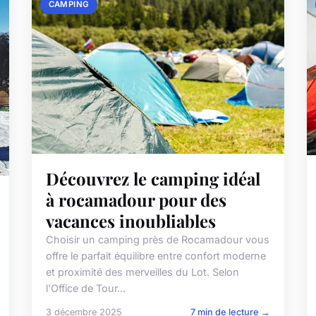
CAMPING
Découvrez le camping idéal
à rocamadour pour des
vacances inoubliables
Choisir un camping près de Rocamadour vous
offre le parfait équilibre entre confort moderne
et proximité des merveilles du Lot. Selon
l'Office de Tour...
3 décembre 2025
7 min de lecture →