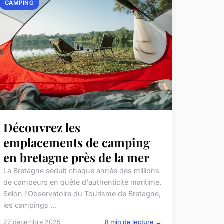
CAMPING
Découvrez les
emplacements de camping
en bretagne près de la mer
La Bretagne séduit chaque année des millions
de campeurs en quête d'authenticité maritime.
Selon l'Observatoire du Tourisme de Bretagne,
les campings ...
27 décembre 2025
8 min de lecture →