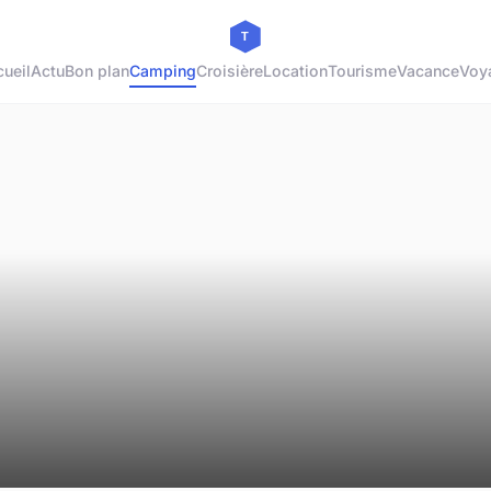
ueil
Actu
Bon plan
Camping
Croisière
Location
Tourisme
Vacance
Voy