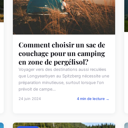
Comment choisir un sac de
couchage pour un camping
en zone de pergélisol?
Voyager vers des destinations aussi reculées
que Longyearbyen au Spitzberg nécessite une
préparation minutieuse, surtout lorsque l'on
prévoit de campe...
24 juin 2024
4 min de lecture →